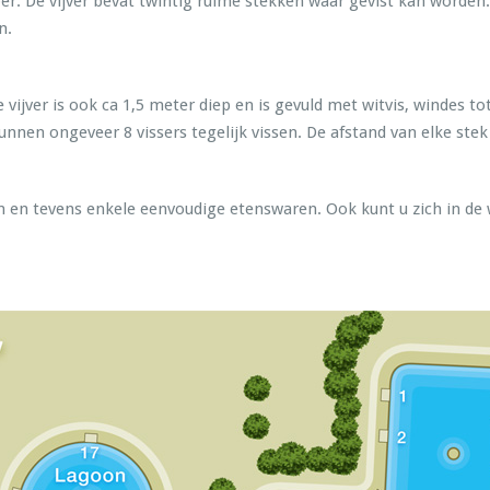
per. De vijver bevat twintig ruime stekken waar gevist kan worden.
n.
e vijver is ook ca 1,5 meter diep en is gevuld met witvis, windes to
kunnen ongeveer 8 vissers tegelijk vissen. De afstand van elke stek 
en tevens enkele eenvoudige etenswaren. Ook kunt u zich in de w