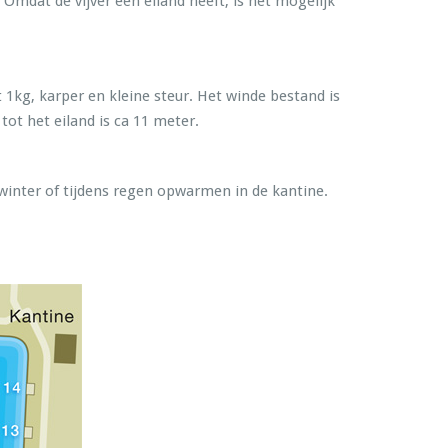
 Omdat de vijver een eiland heeft, is het mogelijk
t 1kg, karper en kleine steur. Het winde bestand is
tot het eiland is ca 11 meter.
inter of tijdens regen opwarmen in de kantine.