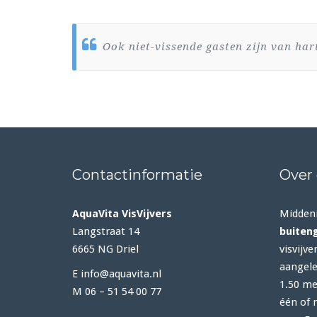
Ook niet-vissende gasten zijn van ha
Contactinformatie
Over
AquaVita VisVijvers
Midden
Langstraat 14
buiten
6665 NG Driel
visvijve
aangele
E info@aquavita.nl
1.50 met
M 06 – 51 54 00 77
één of 