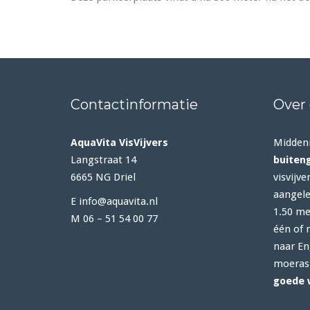
Contactinformatie
Over
AquaVita VisVijvers
Midden
Langstraat 14
buiten
6665 NG Driel
visvijve
aangele
E info@aquavita.nl
1.50 met
M 06 – 51 54 00 77
één of 
naar En
moerasp
goede 