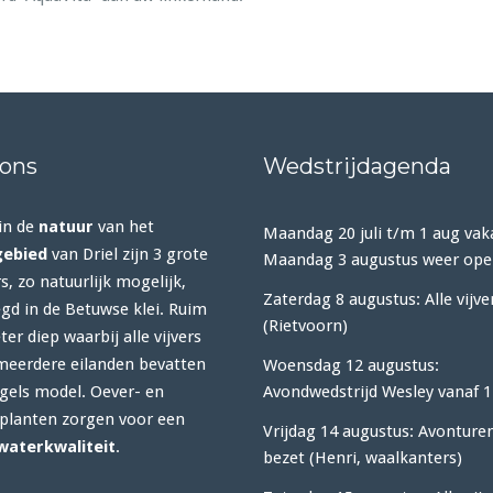
 ons
Wedstrijdagenda
in de
natuur
van het
Maandag 20 juli t/m 1 aug vak
gebied
van Driel zijn 3 grote
Maandag 3 augustus weer ope
rs, zo natuurlijk mogelijk,
Zaterdag 8 augustus: Alle vijve
gd in de Betuwse klei. Ruim
(Rietvoorn)
er diep waarbij alle vijvers
meerdere eilanden bevatten
Woensdag 12 augustus:
gels model. Oever- en
Avondwedstrijd Wesley vanaf 1
lanten zorgen voor een
Vrijdag 14 augustus: Avonturen
waterkwaliteit
.
bezet (Henri, waalkanters)