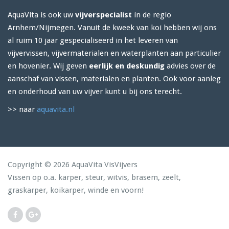
AquaVita is ook uw
vijverspecialist
in de regio
Arnhem/Nijmegen. Vanuit de kweek van koi hebben wij ons
al ruim 10 jaar gespecialiseerd in het leveren van
vijvervissen, vijvermaterialen en waterplanten aan particulier
en hovenier. Wij geven
eerlijk en deskundig
advies over de
aanschaf van vissen, materialen en planten. Ook voor aanleg
en onderhoud van uw vijver kunt u bij ons terecht.
>> naar
aquavita.nl
Copyright © 2026 AquaVita VisVijvers
Vissen op o.a. karper, steur, witvis, brasem, zeelt,
graskarper, koikarper, winde en voorn!