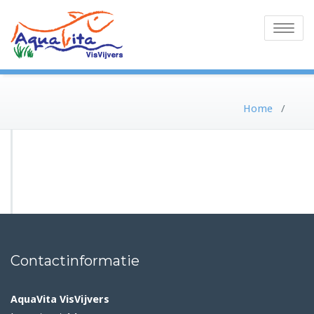
Toggle
navigatio
Home
/
Contactinformatie
AquaVita VisVijvers