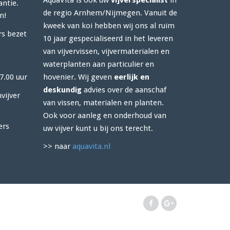
AquaVita is ook uw
vijverspecialist
in
antie.
de regio Arnhem/Nijmegen. Vanuit de
n!
kweek van koi hebben wij ons al ruim
rs bezet
10 jaar gespecialiseerd in het leveren
van vijvervissen, vijvermaterialen en
waterplanten aan particulier en
7.00 uur
hovenier. Wij geven
eerlijk en
deskundig
advies over de aanschaf
vijver
van vissen, materialen en planten.
Ook voor aanleg en onderhoud van
ers
uw vijver kunt u bij ons terecht.
>> naar
aquavita.nl