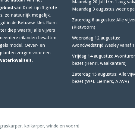
in de
natuur
van het
Maandag 20 juli t/m 1 aug vak
gebied
van Driel zijn 3 grote
Maandag 3 augustus weer ope
rs, zo natuurlijk mogelijk,
Zaterdag 8 augustus: Alle vijve
gd in de Betuwse klei. Ruim
(Rietvoorn)
er diep waarbij alle vijvers
meerdere eilanden bevatten
Woensdag 12 augustus:
gels model. Oever- en
Avondwedstrijd Wesley vanaf 1
lanten zorgen voor een
Vrijdag 14 augustus: Avonturen
waterkwaliteit
.
bezet (Henri, waalkanters)
Zaterdag 15 augustus: Alle vijv
bezet (W+L Liemers, A AVV)
, graskarper, koikarper, winde en voorn!