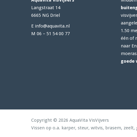
AquaVita VisVijvers
Midden
Langstraat 14
buiten
6665 NG Driel
visvijve
aangele
E info@aquavita.nl
1.50 met
M 06 – 51 54 00 77
één of 
naar En
moerasp
goede 
Copyright © 2026 AquaVita VisVijvers
Vissen op o.a. karper, steur, witvis, brasem, zeelt