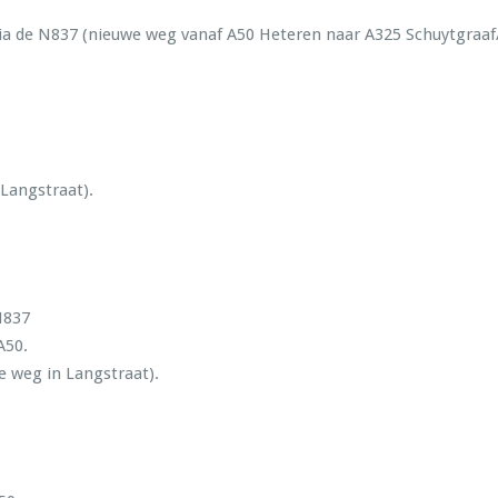
n via de N837 (nieuwe weg vanaf A50 Heteren naar A325 Schuytgra
Langstraat).
N837
A50.
e weg in Langstraat).